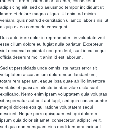
routers. Lorem ipsum dolor sit amet, consectetur
adipisicing elit, sed do aeiusmod tempor incididunt ut
labore et dolore magna aliqua. Ut enim ad minim
veniam, quis nostrud exercitation ullamco laboris nisi ut
aliquip ex ea commodo consequat.
Duis aute irure dolor in reprehenderit in voluptate velit
esse cillum dolore eu fugiat nulla pariatur. Excepteur
sint occaecat cupidatat non proident, sunt in culpa qui
officia deserunt mollit anim id est laborum.
Sed ut perspiciatis unde omnis iste natus error sit
voluptatem accusantium doloremque laudantium,
totam rem aperiam, eaque ipsa quae ab illo inventore
veritatis et quasi architecto beatae vitae dicta sunt
explicabo. Nemo enim ipsam voluptatem quia voluptas
sit aspernatur aut odit aut fugit, sed quia consequuntur
magni dolores eos qui ratione voluptatem sequi
nesciunt. Neque porro quisquam est, qui dolorem
ipsum quia dolor sit amet, consectetur, adipisci velit,
sed quia non numquam eius modi tempora incidunt.