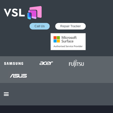
Call Us
Repair Tracker
EDUCATION SERVICES
MICROSOFT ASP
COLLECTION &
DELIVERY SERVICE
INSURANCE APPROVED
REPAIRS
BUSINESS SERVICES
OUR REVIEWS
OUR CLIENTS
CONTACTS